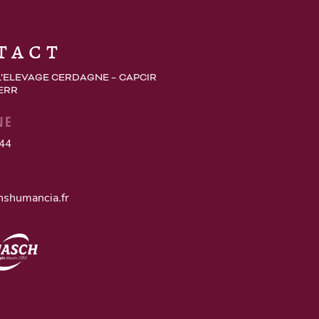
tact
L’ELEVAGE CERDAGNE – CAPCIR
 ERR
NE
 44
nshumancia.fr