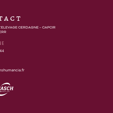
tact
L’ELEVAGE CERDAGNE – CAPCIR
 ERR
NE
 44
nshumancia.fr