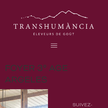
FOYER 3° AGE
ARGELES
SUIVEZ-