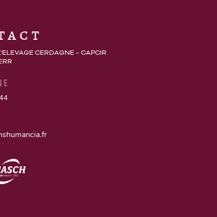
tact
L’ELEVAGE CERDAGNE – CAPCIR
 ERR
NE
 44
nshumancia.fr