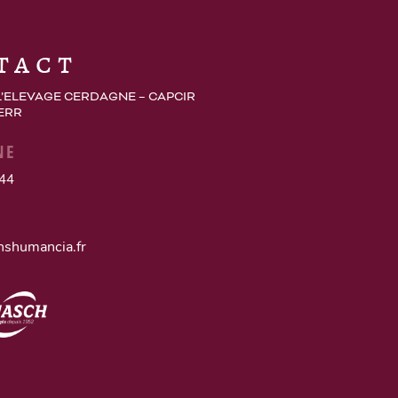
tact
L’ELEVAGE CERDAGNE – CAPCIR
 ERR
NE
 44
nshumancia.fr