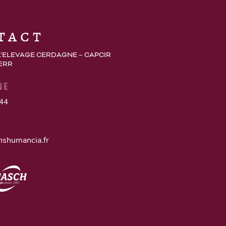
tact
L’ELEVAGE CERDAGNE – CAPCIR
 ERR
NE
 44
nshumancia.fr