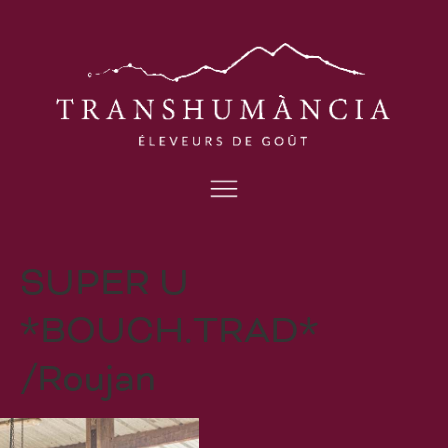
SUPER U
*BOUCH.TRAD*
/Roujan