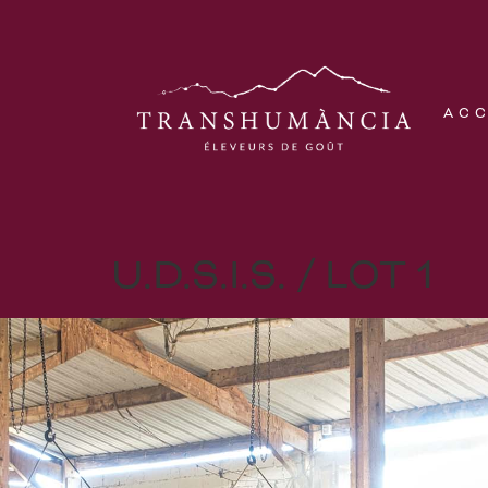
AC
U.D.S.I.S. / LOT 1