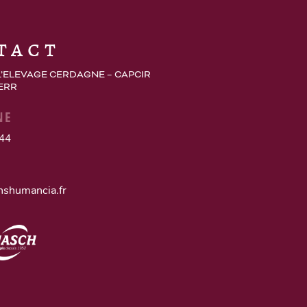
tact
L’ELEVAGE CERDAGNE – CAPCIR
 ERR
NE
 44
nshumancia.fr