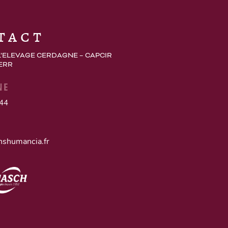
tact
L’ELEVAGE CERDAGNE – CAPCIR
 ERR
NE
 44
nshumancia.fr